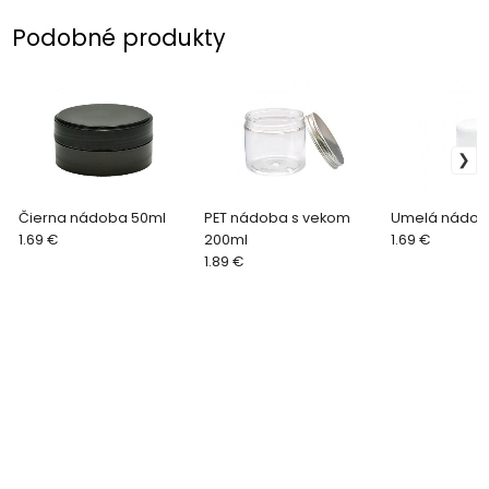
Podobné produkty
Čierna nádoba 50ml
PET nádoba s vekom
Umelá nádob
1.69 €
200ml
1.69 €
1.89 €