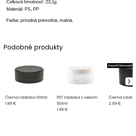
Celková hmotnosť: 23,1g
Materiál: PS, PP
Farba: prírodná priesvitná, matná.
Podobné produkty
Najobľúbenejší
Čierna nádoba 100ml
PET nádoba s vekom
Čierna nádo
1.89 €
100ml
2.09 €
1.49 €