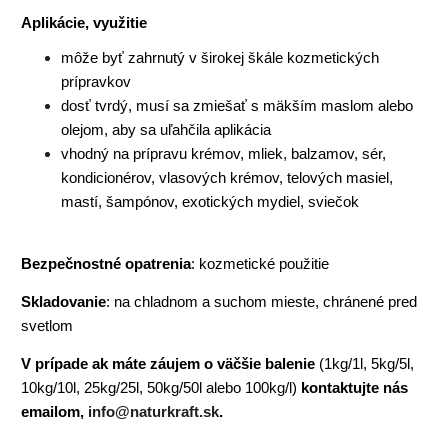
Aplikácie, využitie
môže byť zahrnutý v širokej škále kozmetických
prípravkov
dosť tvrdý, musí sa zmiešať s mäkším maslom alebo
olejom, aby sa uľahčila aplikácia
vhodný na prípravu krémov, mliek, balzamov, sér,
kondicionérov, vlasových krémov, telových masiel,
mastí, šampónov, exotických mydiel, sviečok
Bezpečnostné opatrenia
: kozmetické použitie
Skladovanie
: na chladnom a suchom mieste, chránené pred
svetlom
V prípade ak máte záujem o väčšie balenie
(1kg/1l, 5kg/5l,
10kg/10l, 25kg/25l, 50kg/50l alebo 100kg/l)
kontaktujte nás
emailom,
info@naturkraft.sk
.