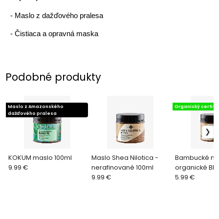
-
Maslo z dažďového pralesa
-
Čistiaca a opravná maska
Podobné produkty
Maslo z Amazonského
Organický certifik
dažďového pralesa
KOKUM maslo 100ml
Maslo Shea Nilotica -
Bambucké ma
9.99 €
nerafinované 100ml
organické BI
9.99 €
5.99 €