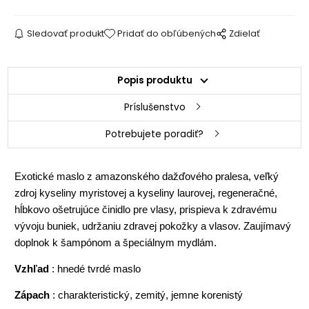
Sledovať produkt
Pridať do obľúbených
Zdielať
Popis produktu
Príslušenstvo
Potrebujete poradiť?
Exotické maslo z amazonského dažďového pralesa, veľký
zdroj kyseliny myristovej a kyseliny laurovej, regeneračné,
hĺbkovo ošetrujúce činidlo pre vlasy, prispieva k zdravému
vývoju buniek, udržaniu zdravej pokožky a vlasov. Zaujímavý
doplnok k šampónom a špeciálnym mydlám.
Vzhľad
: hnedé tvrdé maslo
Zápach
: charakteristický, zemitý, jemne korenistý