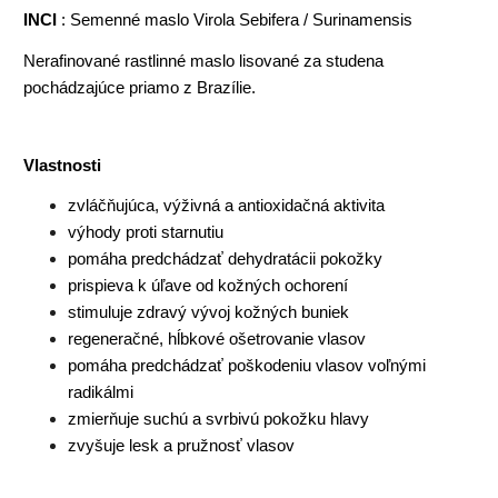
INCI
: Semenné maslo Virola Sebifera / Surinamensis
Nerafinované rastlinné maslo lisované za studena
pochádzajúce priamo z Brazílie.
Vlastnosti
zvláčňujúca, výživná a antioxidačná aktivita
výhody proti starnutiu
pomáha predchádzať dehydratácii pokožky
prispieva k úľave od kožných ochorení
stimuluje zdravý vývoj kožných buniek
regeneračné, hĺbkové ošetrovanie vlasov
pomáha predchádzať poškodeniu vlasov voľnými
radikálmi
zmierňuje suchú a svrbivú pokožku hlavy
zvyšuje lesk a pružnosť vlasov