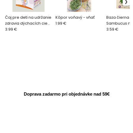
Čaj pre deti na udržanie
Kôpor voňavý - vňať
Baza čierna -
zdravia dýchacích ciest
1.99 €
Sambucus nig
50g
3.99 €
kvety
3.59 €
Doprava zadarmo pri objednávke nad 59€