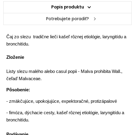
Popis produktu
Potrebujete poradiť?
Čaj zo slezu tradične lieči kašeľ rôznej etiológie, laryngitídu a
bronchitídu.
Zloženie
Listy slezu malého alebo casul popii - Malva prohibita Wall.,
čeľaď Malvaceae.
Pôsobenie:
- zmäkčujúce, upokojujúce, expektoračné, protizápalové
- fimóza, dýchacie cesty,
kašeľ rôznej etiológie, laryngitídu a
bronchitídu.
Podávanie