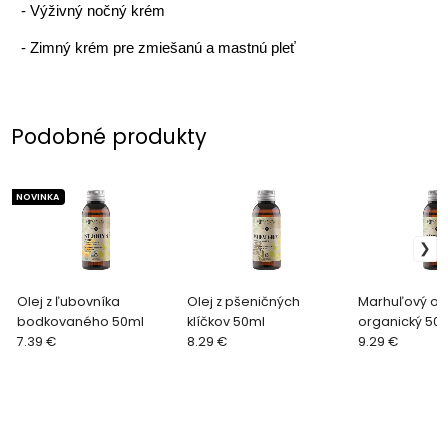
-
Výživný nočný krém
-
Zimný krém pre zmiešanú a mastnú pleť
Podobné produkty
NOVINKA
Olej z ľubovníka
Olej z pšeničných
Marhuľový ole
bodkovaného 50ml
klíčkov 50ml
organický 50
7.39 €
8.29 €
9.29 €