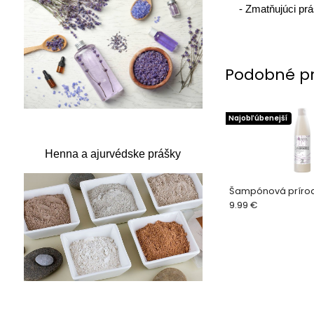
-
Zmatňujúci pr
Podobné p
Najobľúbenejší
Henna a ajurvédske prášky
Šampónová príro
9.99 €