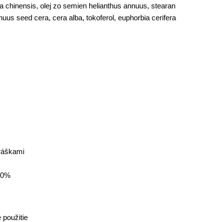
ia chinensis, olej zo semien helianthus annuus, stearan
uus seed cera, cera alba, tokoferol, euphorbia cerifera
práškami
 20%
použitie