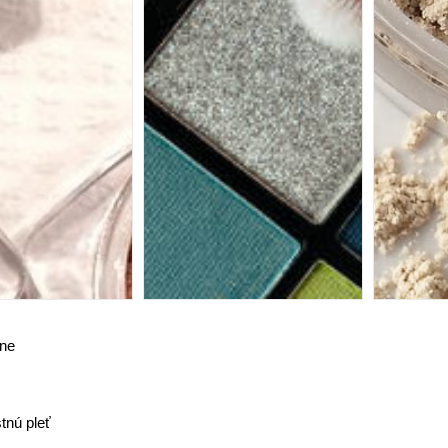
ene
tnú pleť