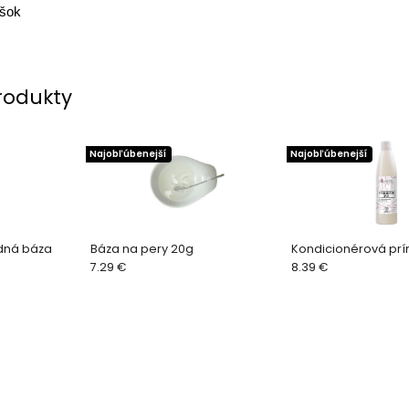
ášok
rodukty
Najobľúbenejší
Najobľúbenejší
dná báza
Báza na pery 20g
Kondicionérová pr
7.29 €
8.39 €