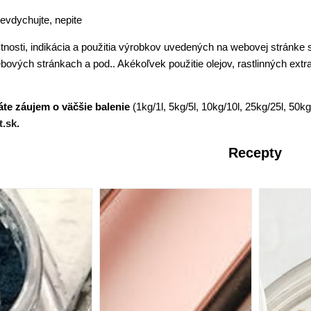
evdychujte, nepite
stnosti, indikácia a použitia výrobkov uvedených na webovej stránke 
bových stránkach a pod.. Akékoľvek použitie olejov, rastlinných extr
áte záujem o väčšie balenie
(1kg/1l, 5kg/5l, 10kg/10l, 25kg/25l, 50k
t.sk
.
Recepty