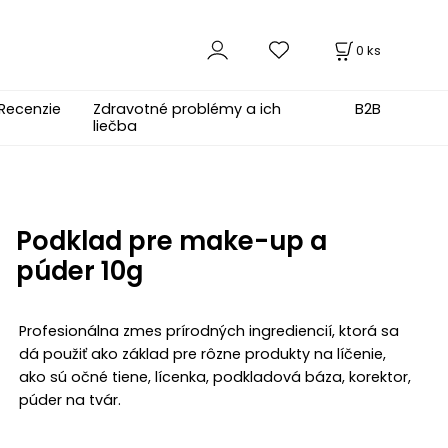
0
ks
Recenzie
Zdravotné problémy a ich
B2B
liečba
Podklad pre make-up a
púder 10g
Profesionálna zmes prírodných ingrediencií, ktorá sa
dá použiť ako základ pre rôzne produkty na líčenie,
ako sú očné tiene, lícenka, podkladová báza, korektor,
púder na tvár.