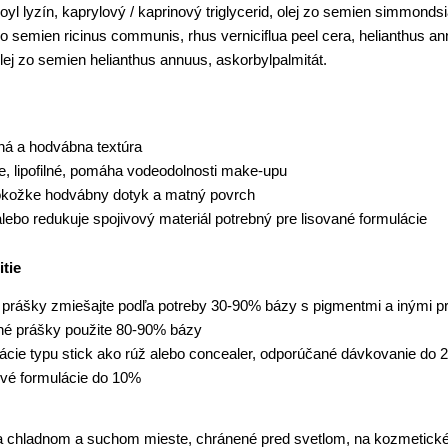
oyl lyzín, kaprylový / kaprinový triglycerid, olej zo semien simmonds
zo semien ricinus communis, rhus verniciflua peel cera, helianthus ann
olej zo semien helianthus annuus, askorbylpalmitát.
ná a hodvábna textúra
e, lipofilné, pomáha vodeodolnosti make-upu
kožke hodvábny dotyk a matný povrch
alebo redukuje spojivový materiál potrebný pre lisované formulácie
itie
 prášky zmiešajte podľa potreby 30-90% bázy s pigmentmi a inými 
ané prášky použite 80-90% bázy
lácie typu stick ako rúž alebo concealer, odporúčané dávkovanie do
vé formulácie do 10%
 chladnom a suchom mieste, chránené pred svetlom, na kozmetické 