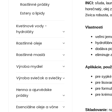
INCI:
sľuda, laur
Rastlinné prášky
horečnatý, olej 
Estery a lipidy
živica robusta, 
Kvetinové vody -
Vlastnosti
hydroláty
veľmi jem
hydrofóbn
Rastlinné oleje
dodáva po
Rastlinné maslá
eliminuje 
Výroba mydiel
Aplikácie, použ
pre sypké
Výroba sviečok a sviečky
pre lisov
pre formu
Henna a ajurvédske
pre krémo
prášky
Esenciálne oleje a vône
Skladovanie:
na