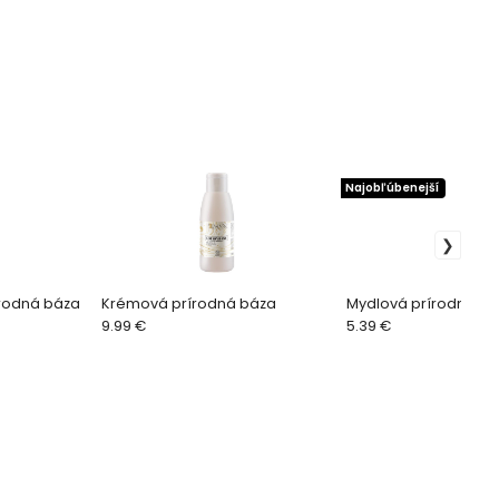
Najobľúbenejší
írodná báza
Krémová prírodná báza
Mydlová prírodná b
9.99 €
5.39 €