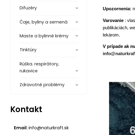
Difuzéry
Upozornenia:
n
Varovanie
: vla
Čaje, byliny a semená
publikáciách, we
lekárom.
Maste a bylinné krémy
V prípade ak m
Tinktúry
info@naturkraf
Rúška. respirátory,
rukavice
Zdravotné problémy
Kontakt
Email:
info@naturkraft.sk