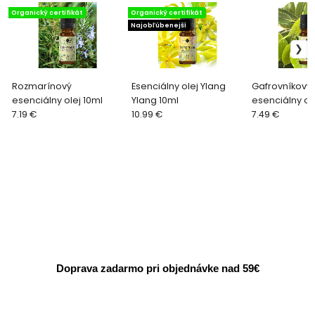
Organický certifikát
Organický certifikát
Najobľúbenejší
Rozmarínový
Esenciálny olej Ylang
Gafrovníkový
esenciálny olej 10ml
Ylang 10ml
esenciálny ole
7.19 €
10.99 €
7.49 €
Doprava zadarmo pri objednávke nad 59€