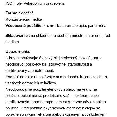
INCI:
olej Pelargonium graveolens
Farba:
bledožltá
Konzistencia:
riedka
Všeobecné použitie:
kozmetika, aromaterapia, parfuméria
Skladovanie
: na chladnom a suchom mieste, chránené pred
svetlom
Upozornenia:
Nikdy nepoužívajte éterický olej neriedený, pokiaľ vám to
neodporučí poskytovateľ zdravotnej starostlivosti a
certifikovaný aromaterapeut.
Esenciálne oleje uchovávajte mimo dosahu kojencov, detí a
všetkých domácich miláčikov.
Neodporúčame použitie éterických olejov na vnútorné
použitie, pokiaľ nie sú predpísané vašim lekárom alebo
certifikovaným aromaterapeutom na správne dávkovanie a
použitie. Pred požitím akýchkoľvek éterických olejov sa
poraďte so svojím lekárom alebo skúseným a vyškoleným