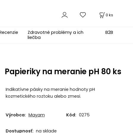
0
ks
Recenzie
Zdravotné problémy a ich
B2B
liečba
Papieriky na meranie pH 80 ks
Indikatívne pásky na meranie hodnoty pH
kozmetického roztoku alebo zmesi.
Výrobca:
Mayam
Kód:
0275
Dostupnosť:
na sklade