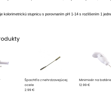
e kolorimetrickú stupnicu s porovnaním pH 1-14 s rozlíšením 1 jedn
rodukty
r
Špachtľa z nehrdzavejúcej
Minimixér na batéri
ocele
12.99 €
2.99 €