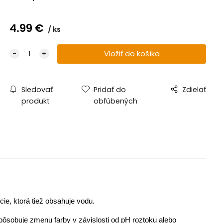
4.99
€
ks
Sledovať
Pridať do
Zdielať
produkt
obľúbených
ie, ktorá tiež obsahuje vodu.
spôsobuje zmenu farby v závislosti od pH roztoku alebo