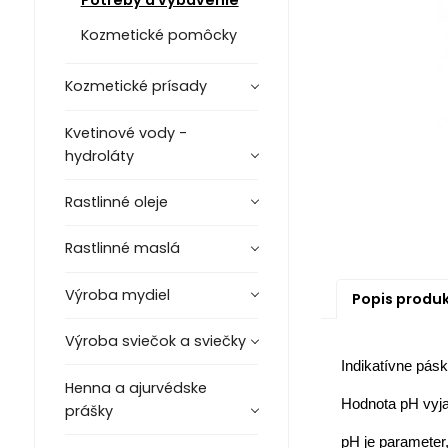
Potreby a vybavenie
Kozmetické pomôcky
Kozmetické prísady
Kvetinové vody -
hydroláty
Rastlinné oleje
Rastlinné maslá
Výroba mydiel
Popis produ
Výroba sviečok a sviečky
Indikatívne pás
Henna a ajurvédske
Hodnota pH vyja
prášky
pH je parameter,