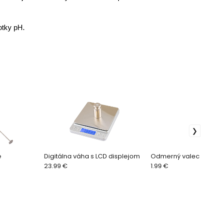
otky pH.
e
Digitálna váha s LCD displejom
Odmerný valec 10ml
23.99 €
1.99 €