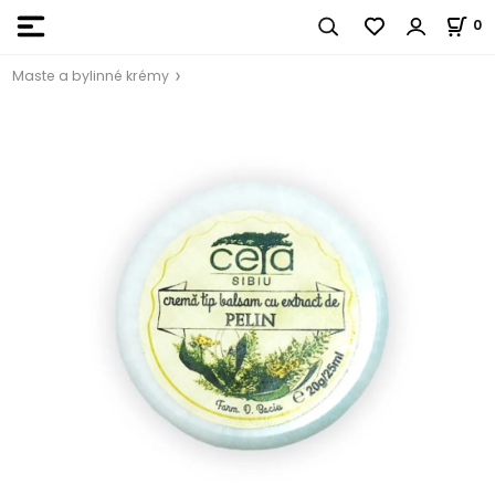
0
Maste a bylinné krémy