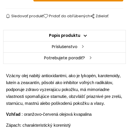
Sledovať produkt
Pridať do obľúbených
Zdielať
Popis produktu
Príslušenstvo
Potrebujete poradiť?
Vzácny olej nabitý antioxidantmi, ako je lykopén, karotenoidy,
luteín a zeaxantín, pôsobí ako inhibítor voľných radikálov,
podporuje zdravo vyzerajúcu pokožku, má mimoriadne
vlastnosti spomaľujúce starnutie, obzvlášť priaznivé pre zrelú,
starnúcu, mastnú alebo poškodenú pokožku a vlasy.
Vzhľad
: oranžovo-červená olejová kvapalina
Zápach: charakteristický korenistý