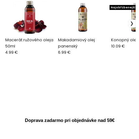
Najobľúbenejší
Macerát ružového oleja
Makadamiový olej
Konopný olej
50ml
panenský
10.09 €
4.99 €
6.99 €
Doprava zadarmo pri objednávke nad 59€