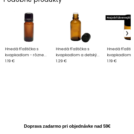
Najobľúbenejší
Hnedá fľaštička s
Hnedá fľaštička s
Hnedá fľaštič
kvapkadlom - rôzne
kvapkadlom a detským
kvapkadlom -
veľkosti a farby
1.19 €
uzáverom - rôzne
1.29 €
veľkosti
1.19 €
veľkosti
Doprava zadarmo pri objednávke nad 59€