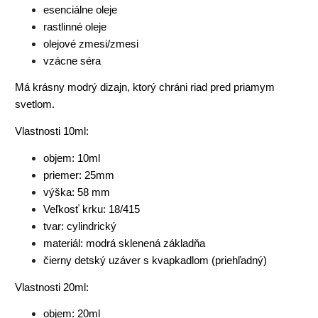
esenciálne oleje
rastlinné oleje
olejové zmesi/zmesi
vzácne séra
Má krásny modrý dizajn, ktorý chráni riad pred priamym
svetlom.
Vlastnosti 10ml:
objem: 10ml
priemer: 25mm
výška: 58 mm
Veľkosť krku: 18/415
tvar: cylindrický
materiál: modrá sklenená základňa
čierny detský uzáver s kvapkadlom (priehľadný)
Vlastnosti 20ml:
objem: 20ml