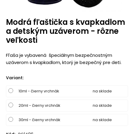
Modrá fľaštička s kvapkadlom
a detským uzáverom - rôzne
veľkosti
Fľaša je vybavená špeciálnym bezpečnostným
uzáverom s kvapkadlom, ktorý je bezpečný pre deti.
Variant
:
10ml - čierny vrchnák
na sklade
20ml - čierny vrchnák
na sklade
30ml - čierny vrchnák
na sklade