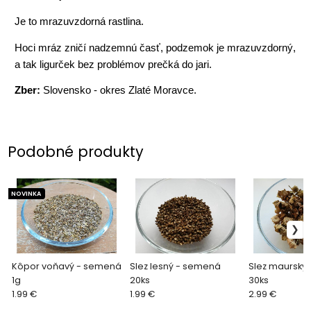
Je to mrazuvzdorná rastlina.
Hoci mráz zničí nadzemnú časť, podzemok je mrazuvzdorný,
a tak ligurček bez problémov prečká do jari.
Zber:
Slovensko - okres Zlaté Moravce.
Podobné produkty
NOVINKA
Kôpor voňavý - semená
Slez lesný - semená
Slez maurský
1g
20ks
30ks
1.99 €
1.99 €
2.99 €