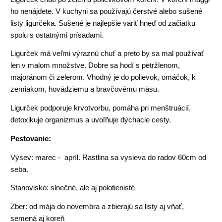
ho nenájdete. V kuchyni sa používajú čerstvé alebo sušené
listy ligurčeka. Sušené je najlepšie variť hneď od začiatku
spolu s ostatnými prísadami.
Ligurček má veľmi výraznú chuť a preto by sa mal používať
len v malom množstve. Dobre sa hodí s petržlenom,
majoránom či zelerom. Vhodný je do polievok, omáčok, k
zemiakom, hovädziemu a bravčovému mäsu.
Ligurček podporuje krvotvorbu, pomáha pri menštruácií,
detoxikuje organizmus a uvoľňuje dýchacie cesty.
Pestovanie:
Výsev: marec - apríl. Rastlina sa vysieva do radov 60cm od
seba.
Stanovisko: slnečné, ale aj polotienisté
Zber: od mája do novembra a zbierajú sa listy aj vňať,
semená aj koreň