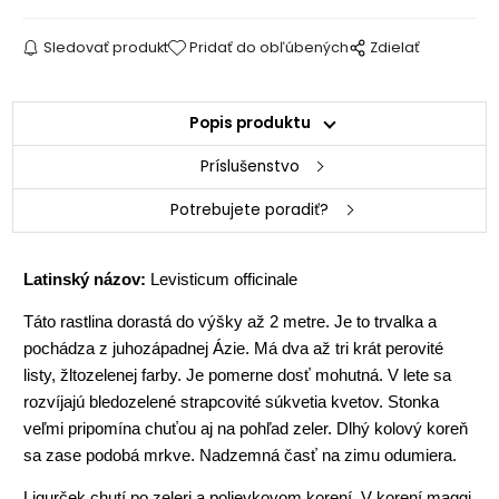
Sledovať produkt
Pridať do obľúbených
Zdielať
Popis produktu
Príslušenstvo
Potrebujete poradiť?
Latinský názov:
Levisticum officinale
Táto rastlina dorastá do výšky až 2 metre. Je to trvalka a
pochádza z juhozápadnej Ázie. Má dva až tri krát perovité
listy, žltozelenej farby. Je pomerne dosť mohutná. V lete sa
rozvíjajú bledozelené strapcovité súkvetia kvetov. Stonka
veľmi pripomína chuťou aj na pohľad zeler. Dlhý kolový koreň
sa zase podobá mrkve. Nadzemná časť na zimu odumiera.
Ligurček chutí po zeleri a polievkovom korení. V korení maggi