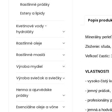
Rastlinné prášky
Estery a lipidy
Popis produ
Kvetinové vody -
hydroláty
Minerálny perle
Rastlinné oleje
Zloženie: sľuda,
Rastlinné maslá
Veľkosť častíc:
Výroba mydiel
VLASTNOSTI
Výroba sviečok a sviečky
- vysoko čistý 
Henna a ajurvédske
- jemný prášok,
prášky
- profesionálny 
Esenciálne oleje a vône
- jemná a hodvá