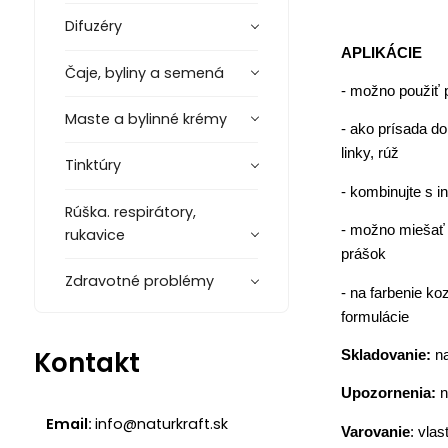
Difuzéry
APLIKÁCIE
Čaje, byliny a semená
- možno použiť 
Maste a bylinné krémy
- ako prísada d
linky, rúž
Tinktúry
- kombinujte s i
Rúška. respirátory,
- možno miešať s
rukavice
prášok
Zdravotné problémy
- na farbenie k
formulácie
Kontakt
Skladovanie:
na
Upozornenia:
n
Email:
info@naturkraft.sk
Varovanie
: vla