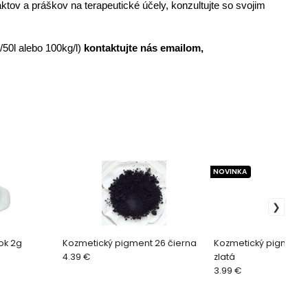
aktov a práškov na terapeutické účely, konzultujte so svojim
g/50l alebo 100kg/l)
kontaktujte nás emailom,
NOVINKA
ok 2g
Kozmetický pigment 26 čierna
Kozmetický pigment 5
4.39 €
zlatá
3.99 €