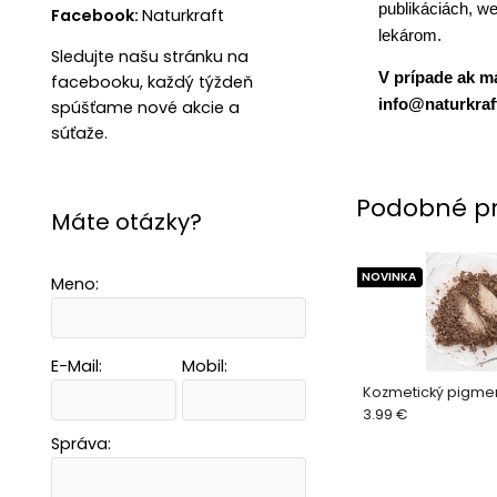
publikáciách, we
Facebook:
Naturkraft
lekárom.
Sledujte našu stránku na
V prípade ak m
facebooku, každý týždeň
info@naturkraft
spúšťame nové akcie a
súťaže.
Podobné p
Máte otázky?
NOVINKA
Meno:
E-Mail:
Mobil:
Kozmetický pigmen
3.99 €
Správa: