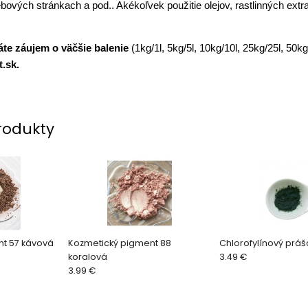
bových stránkach a pod.. Akékoľvek použitie olejov, rastlinných extr
áte záujem o väčšie balenie
(1kg/1l, 5kg/5l, 10kg/10l, 25kg/25l, 50k
.sk.
rodukty
t 57 kávová
Kozmetický pigment 88
Chlorofylínový práš
koralová
3.49 €
3.99 €