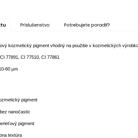
ktu
Príslušenstvo
Potrebujete poradiť?
ťový kozmetický pigment vhodný na použitie v kozmetických výrobko
 CI 77891, CI 77510, CI 77861
 10-60 μm
kozmetický pigment
 bez nanočastíc
perleťový pigment
bna textúra