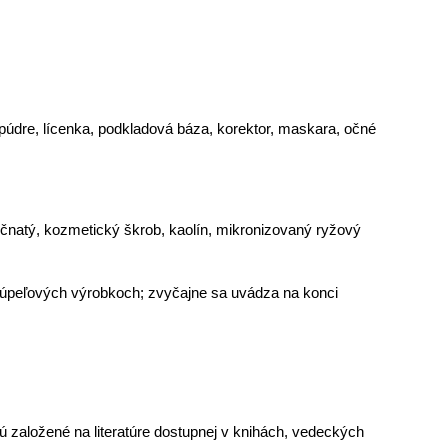
púdre, lícenka, podkladová báza, korektor, maskara, očné
rečnatý, kozmetický škrob, kaolín, mikronizovaný ryžový
 kúpeľových výrobkoch; zvyčajne sa uvádza na konci
sú založené na literatúre dostupnej v knihách, vedeckých