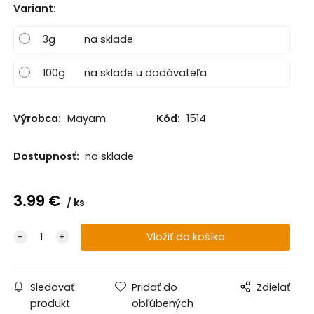
Variant
:
3g
na sklade
100g
na sklade u dodávateľa
Výrobca:
Mayam
Kód:
1514
Dostupnosť:
na sklade
3.99
€
ks
Sledovať
Pridať do
Zdielať
produkt
obľúbených