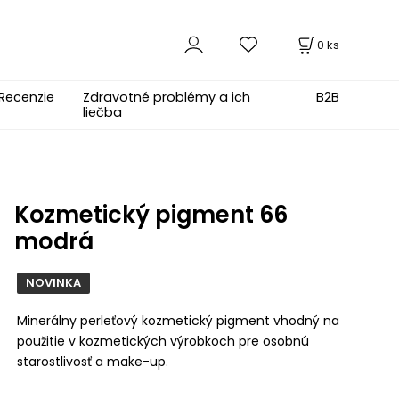
0
ks
Recenzie
Zdravotné problémy a ich
B2B
liečba
Kozmetický pigment 66
modrá
NOVINKA
Minerálny perleťový kozmetický pigment vhodný na
použitie v kozmetických výrobkoch pre osobnú
starostlivosť a make-up.