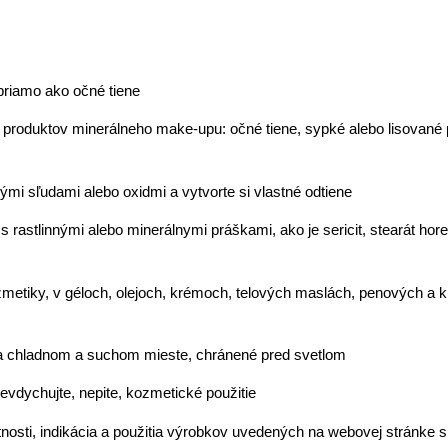
priamo ako očné tiene
o produktov minerálneho make-upu: očné tiene, sypké alebo lisované 
nými sľudami alebo oxidmi a vytvorte si vlastné odtiene
 rastlinnými alebo minerálnymi práškami, ako je sericit, stearát ho
ozmetiky, v géloch, olejoch, krémoch, telových maslách, penových a
 chladnom a suchom mieste, chránené pred svetlom
evdychujte, nepite, kozmetické použitie
stnosti, indikácia a použitia výrobkov uvedených na webovej stránke 