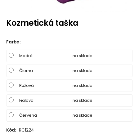
Kozmetická taška
Farba
:
Modrá
na sklade
Čierna
na sklade
Ružová
na sklade
Fialová
na sklade
Červená
na sklade
Kód:
RC1224