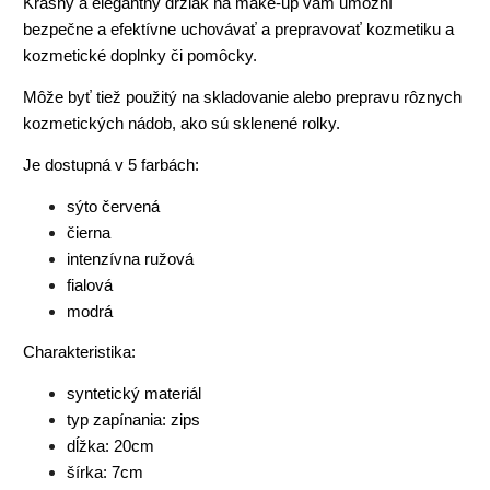
Krásny a elegantný držiak na make-up vám umožní
bezpečne a efektívne uchovávať a prepravovať kozmetiku a
kozmetické doplnky či pomôcky.
Môže byť tiež použitý na skladovanie alebo prepravu rôznych
kozmetických nádob, ako sú sklenené rolky.
Je dostupná v 5 farbách:
sýto červená
čierna
intenzívna ružová
fialová
modrá
Charakteristika:
syntetický materiál
typ zapínania: zips
dĺžka: 20cm
šírka: 7cm