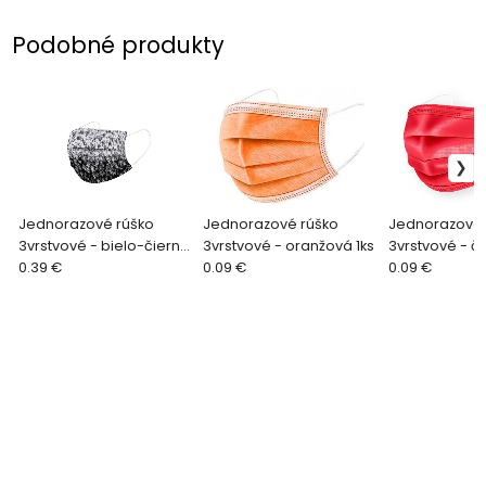
Podobné produkty
Jednorazové rúško
Jednorazové rúško
Jednorazové 
3vrstvové - bielo-čierna
3vrstvové - oranžová 1ks
3vrstvové - č
1ks
0.39 €
0.09 €
0.09 €