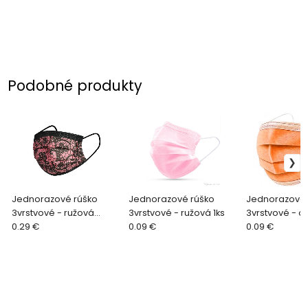
Podobné produkty
Jednorazové rúško
Jednorazové rúško
Jednorazové 
3vrstvové - ružová
3vrstvové - ružová 1ks
3vrstvové - o
vzorovaná 1ks
0.29 €
0.09 €
0.09 €