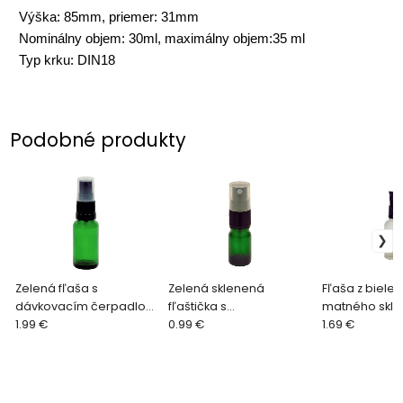
Výška: 85mm, priemer: 31mm
Nominálny objem: 30ml, maximálny objem:35 ml
Typ krku: DIN18
Podobné produkty
Zelená fľaša s
Zelená sklenená
Fľaša z biele
dávkovacím čerpadlom
fľaštička s
matného skla
- rôzne veľkosti
1.99 €
rozprašovačom 5ml
0.99 €
pupičkou 30m
1.69 €