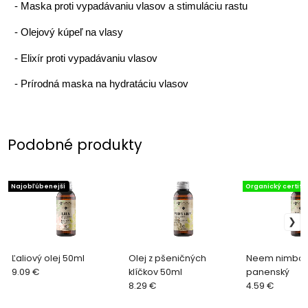
-
Maska proti vypadávaniu vlasov a stimuláciu rastu
-
Olejový kúpeľ na vlasy
-
Elixír proti vypadávaniu vlasov
-
Prírodná maska na hydratáciu vlasov
Podobné produkty
Najobľúbenejší
Organický certifik
Ľaliový olej 50ml
Olej z pšeničných
Neem nimbový
9.09 €
klíčkov 50ml
panenský
8.29 €
4.59 €