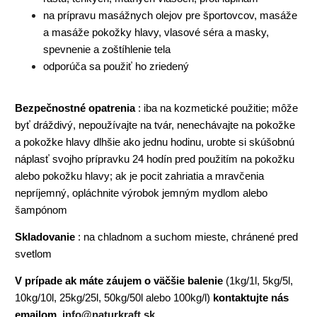
na prípravu masážnych olejov pre športovcov, masáže
a masáže pokožky hlavy, vlasové séra a masky,
spevnenie a zoštíhlenie tela
odporúča sa použiť ho zriedený
Bezpečnostné opatrenia
: iba na kozmetické použitie; môže
byť dráždivý, nepoužívajte na tvár, nenechávajte na pokožke
a pokožke hlavy dlhšie ako jednu hodinu, urobte si skúšobnú
náplasť svojho prípravku 24 hodín pred použitím na pokožku
alebo pokožku hlavy; ak je pocit zahriatia a mravčenia
nepríjemný, opláchnite výrobok jemným mydlom alebo
šampónom
Skladovanie
: na chladnom a suchom mieste, chránené pred
svetlom
V prípade ak máte záujem o väčšie balenie
(1kg/1l, 5kg/5l,
10kg/10l, 25kg/25l, 50kg/50l alebo 100kg/l)
kontaktujte nás
emailom,
info@naturkraft.sk
.