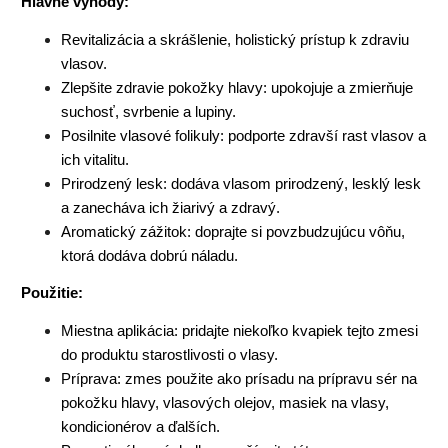
Hlavné výhody:
Revitalizácia a skrášlenie, holistický prístup k zdraviu
vlasov.
Zlepšite zdravie pokožky hlavy: upokojuje a zmierňuje
suchosť, svrbenie a lupiny.
Posilnite vlasové folikuly: podporte zdravší rast vlasov a
ich vitalitu.
Prirodzený lesk: dodáva vlasom prirodzený, lesklý lesk
a zanecháva ich žiarivý a zdravý.
Aromatický zážitok: doprajte si povzbudzujúcu vôňu,
ktorá dodáva dobrú náladu.
Použitie:
Miestna aplikácia: pridajte niekoľko kvapiek tejto zmesi
do produktu starostlivosti o vlasy.
Príprava: zmes použite ako prísadu na prípravu sér na
pokožku hlavy, vlasových olejov, masiek na vlasy,
kondicionérov a ďalších.