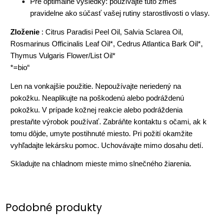
Pre optimálne výsledky: používajte túto zmes
pravidelne ako súčasť vašej rutiny starostlivosti o vlasy.
Zloženie
: Citrus Paradisi Peel Oil, Salvia Sclarea Oil,
Rosmarinus Officinalis Leaf Oil*, Cedrus Atlantica Bark Oil*,
Thymus Vulgaris Flower/List Oil*
*=bio“
Len na vonkajšie použitie. Nepoužívajte neriedený na
pokožku. Neaplikujte na poškodenú alebo podráždenú
pokožku. V prípade kožnej reakcie alebo podráždenia
prestaňte výrobok používať. Zabráňte kontaktu s očami, ak k
tomu dôjde, umyte postihnuté miesto. Pri požití okamžite
vyhľadajte lekársku pomoc. Uchovávajte mimo dosahu detí.
Skladujte na chladnom mieste mimo slnečného žiarenia.
Podobné produkty