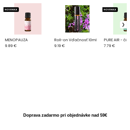
NOVINKA
NOVINKA
MENOPAUZA
Roll-on Vďačnosť 10ml
PURE AIR - čis
9.89 €
9.19 €
7.79 €
Doprava zadarmo pri objednávke nad 59€