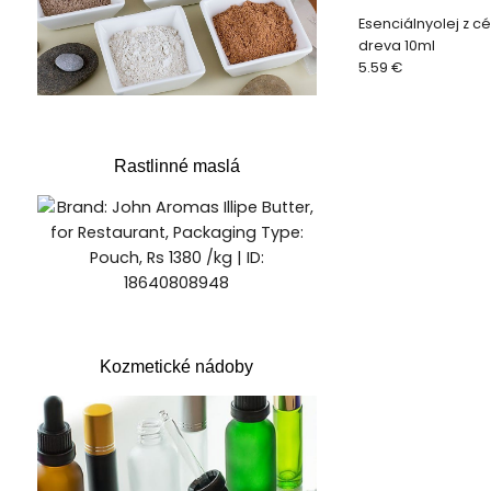
Esenciálnyolej z 
dreva 10ml
5.59 €
Rastlinné maslá
Kozmetické nádoby