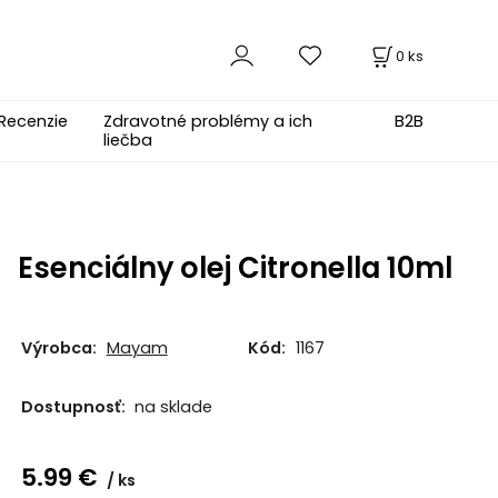
0
ks
Recenzie
Zdravotné problémy a ich
B2B
liečba
Esenciálny olej Citronella 10ml
Výrobca:
Mayam
Kód:
1167
Dostupnosť:
na sklade
5.99
€
ks