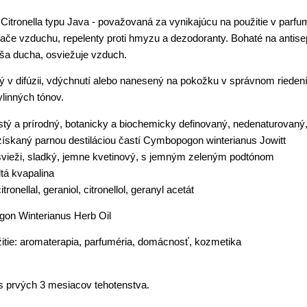
itronella typu Java - považovaná za vynikajúcu na použitie v parfumé
če vzduchu, repelenty proti hmyzu a dezodoranty. Bohaté na antisept
ša ducha, osviežuje vzduch.
ý v difúzii, vdýchnutí alebo nanesený na pokožku v správnom riedení
linných tónov.
stý a prírodný, botanicky a biochemicky definovaný, nedenaturovaný,
 získaný parnou destiláciou častí Cymbopogon winterianus Jowitt
 svieži, sladký, jemne kvetinový, s jemným zeleným podtónom
ltá kvapalina
tronellal, geraniol, citronellol, geranyl acetát
on Winterianus Herb Oil
tie: aromaterapia, parfuméria, domácnosť, kozmetika
s prvých 3 mesiacov tehotenstva.