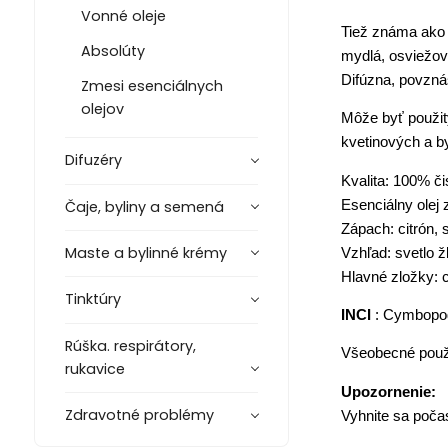
Vonné oleje
Tiež známa ako C
Absolúty
mydlá, osviežova
Difúzna, povzná
Zmesi esenciálnych
olejov
Môže byť použit
kvetinových a by
Difuzéry
Kvalita: 100% či
Esenciálny olej
Čaje, byliny a semená
Zápach: citrón,
Maste a bylinné krémy
Vzhľad: svetlo ž
Hlavné zložky: ci
Tinktúry
INCI
: Cymbopog
Rúška. respirátory,
Všeobecné použi
rukavice
Upozornenie:
Zdravotné problémy
Vyhnite sa poča