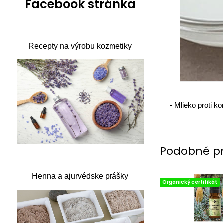
Facebook stránka
Recepty na výrobu kozmetiky
-
Mlieko proti 
Podobné p
Henna a ajurvédske prášky
Organický certifikát