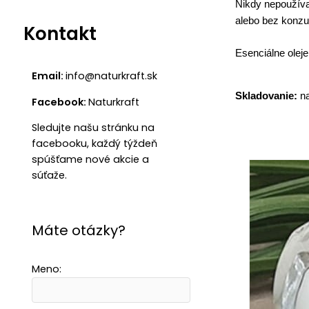
Nikdy nepoužívaj
alebo bez konzu
Kontakt
Esenciálne olej
Email:
info@naturkraft.sk
Skladovanie:
na
Facebook:
Naturkraft
Sledujte našu stránku na
facebooku, každý týždeň
spúšťame nové akcie a
súťaže.
Máte otázky?
Meno: