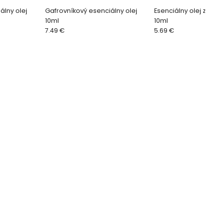
álny olej
Gafrovníkový esenciálny olej
Esenciálny olej z citr
10ml
10ml
7.49 €
5.69 €