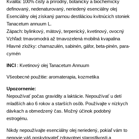
Kvalita: 100% čistý a prírodný, botanicky a biochemicky
definovaný, nedenaturovaný, neriedený esenciálny olej
Esenciálny olej získaný parnou destiláciou kvitnúcich stoniek
Tanacetum annuum L.
Zápach: bylinkový, mätový, terpenický, kvetinový, ovocný
Vzhľad: tmavomodrá až tmavozelená mobilná kvapalina
Hlavné zložky: chamazulén, sabinén, gáfor, beta-pinén, para-
cymén
INCI
: Kvetinový olej Tanacetum Annuum
Všeobecné použitie: aromaterapia, kozmetika
Upozornenie:
Nepoužívať počas gravidity a laktácie. Nepoužívať u detí
mladších ako 6 rokov a starších osôb. Používajte v nízkych
dávkach a obmedzený čas. Možný účinok podobný
estrogénu.
Nikdy nepoužívajte esenciálny olej neriedený, pokiaľ vám to
nepovie váš poskytovateľ zdravotnej starostlivosti a