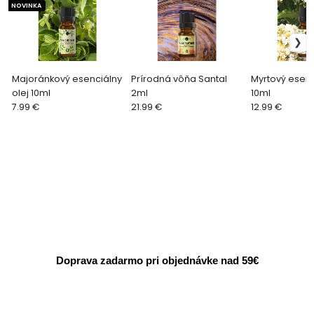
NOVINKA
Majoránkový esenciálny
Prírodná vôňa Santal
Myrtový esenc
olej 10ml
2ml
10ml
7.99 €
21.99 €
12.99 €
Doprava zadarmo pri objednávke nad 59€