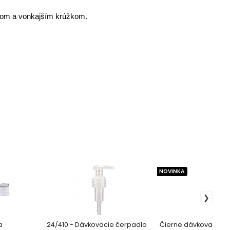
dlom a vonkajším krúžkom.
NOVINKA
a
24/410 - Dávkovacie čerpadlo
Čierne dávkovacie č