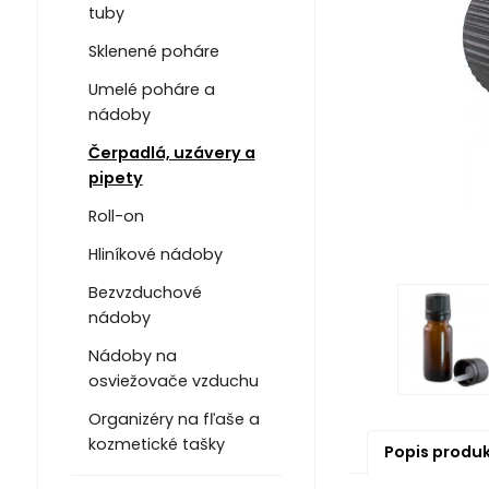
tuby
Sklenené poháre
Umelé poháre a
nádoby
Čerpadlá, uzávery a
pipety
Roll-on
Hliníkové nádoby
Bezvzduchové
nádoby
Nádoby na
osviežovače vzduchu
Organizéry na fľaše a
kozmetické tašky
Popis produ