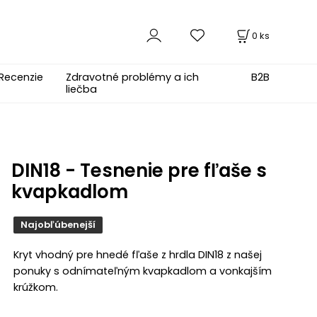
0
ks
Recenzie
Zdravotné problémy a ich
B2B
liečba
DIN18 - Tesnenie pre fľaše s
kvapkadlom
Najobľúbenejší
Kryt vhodný pre hnedé fľaše z hrdla DIN18 z našej
ponuky s odnímateľným kvapkadlom a vonkajším
krúžkom.