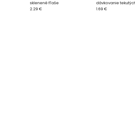
sklenené fľaše
dávkovanie tekutýc
2.29 €
1.69 €