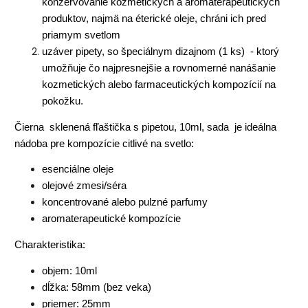
konzervovanie kozmetických a aromaterapeutických
produktov, najmä na éterické oleje, chráni ich pred
priamym svetlom
uzáver pipety, so špeciálnym dizajnom (1 ks) - ktorý
umožňuje čo najpresnejšie a rovnomerné nanášanie
kozmetických alebo farmaceutických kompozícií na
pokožku.
Čierna sklenená fľaštička s pipetou, 10ml, sada je ideálna
nádoba pre kompozície citlivé na svetlo:
esenciálne oleje
olejové zmesi/séra
koncentrované alebo pulzné parfumy
aromaterapeutické kompozície
Charakteristika:
objem: 10ml
dĺžka: 58mm (bez veka)
priemer: 25mm