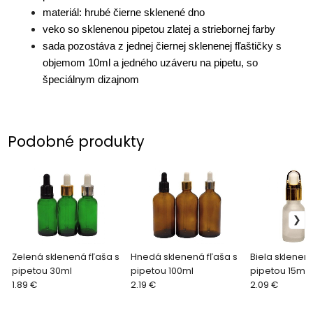
materiál: hrubé čierne sklenené dno
veko so sklenenou pipetou zlatej a striebornej farby
sada pozostáva z jednej čiernej sklenenej fľaštičky s
objemom 10ml a jedného uzáveru na pipetu, so
špeciálnym dizajnom
Podobné produkty
Zelená sklenená fľaša s
Hnedá sklenená fľaša s
Biela sklenená
pipetou 30ml
pipetou 100ml
pipetou 15ml
1.89 €
2.19 €
2.09 €