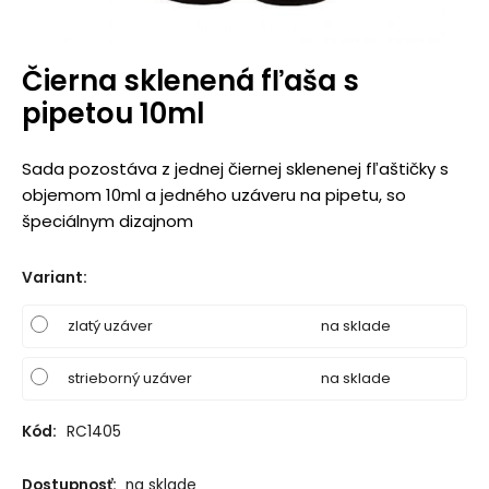
Čierna sklenená fľaša s
pipetou 10ml
Sada pozostáva z jednej čiernej sklenenej fľaštičky s
objemom 10ml a jedného uzáveru na pipetu, so
špeciálnym dizajnom
Variant
:
zlatý uzáver
na sklade
strieborný uzáver
na sklade
Kód:
RC1405
Dostupnosť:
na sklade