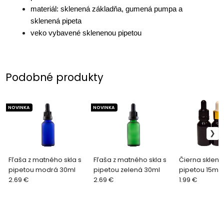
materiál: sklenená základňa, gumená pumpa a
sklenená pipeta
veko vybavené sklenenou pipetou
Podobné produkty
NOVINKA
NOVINKA
Fľaša z matného skla s
Fľaša z matného skla s
Čierna sklene
pipetou modrá 30ml
pipetou zelená 30ml
pipetou 15ml
2.69 €
2.69 €
1.99 €