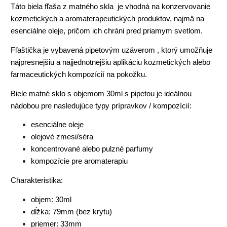
Táto biela fľaša z matného skla je vhodná na konzervovanie
kozmetických a aromaterapeutických produktov, najmä na
esenciálne oleje, pričom ich chráni pred priamym svetlom.
Fľaštička je vybavená pipetovým uzáverom , ktorý umožňuje
najpresnejšiu a najjednotnejšiu aplikáciu kozmetických alebo
farmaceutických kompozícií na pokožku.
Biele matné sklo s objemom 30ml s pipetou je ideálnou
nádobou pre nasledujúce typy prípravkov / kompozícií:
esenciálne oleje
olejové zmesi/séra
koncentrované alebo pulzné parfumy
kompozície pre aromaterapiu
Charakteristika:
objem: 30ml
dĺžka: 79mm (bez krytu)
priemer: 33mm