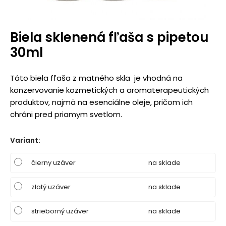
Biela sklenená fľaša s pipetou
30ml
Táto biela fľaša z matného skla je vhodná na
konzervovanie kozmetických a aromaterapeutických
produktov, najmä na esenciálne oleje, pričom ich
chráni pred priamym svetlom.
Variant
:
čierny uzáver
na sklade
zlatý uzáver
na sklade
strieborný uzáver
na sklade