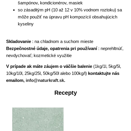
šampónov, kondicionérov, masiek
so zásaditým pH (10 až 12 v 10% vodnom roztoku) sa
môže použiť na úpravu pH kompozícií obsahujúcich
kyseliny
Skladovanie
: na chladnom a suchom mieste
Bezpečnostné údaje, opatrenia pri používaní
: neprehltnúť,
nevdychovať; kozmetické využitie
V prípade ak máte záujem o väčšie balenie
(1kg/1l, 5kg/5l,
10kg/10l, 25kg/25l, 50kg/50l alebo 100kg/l)
kontaktujte nás
emailom,
info@naturkraft.sk
.
Recepty