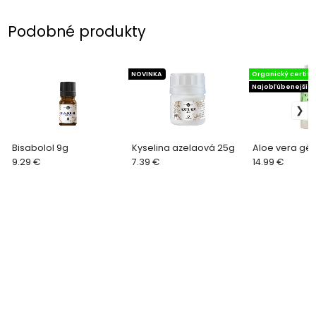
Podobné produkty
NOVINKA
Organický certifik
Najobľúbenejší
Bisabolol 9g
Kyselina azelaová 25g
Aloe vera gél
9.29 €
7.39 €
14.99 €