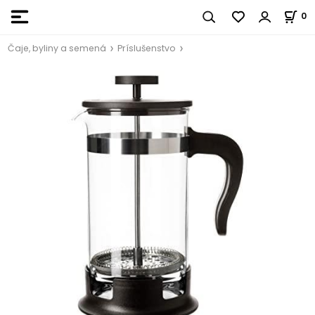
0
Čaje, byliny a semená
Príslušenstvo