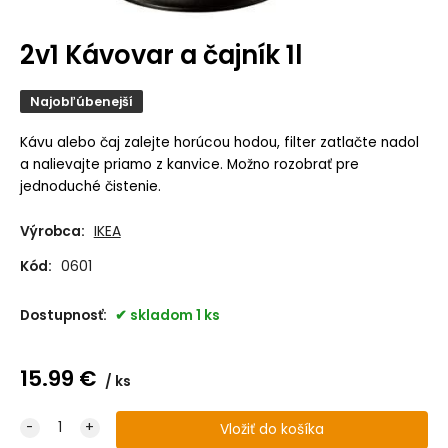
2v1 Kávovar a čajník 1l
Najobľúbenejší
Kávu alebo čaj zalejte horúcou hodou, filter zatlačte nadol
a nalievajte priamo z kanvice.
Možno rozobrať pre
jednoduché čistenie.
Výrobca:
IKEA
Kód:
0601
Dostupnosť:
skladom 1 ks
15.99
€
ks