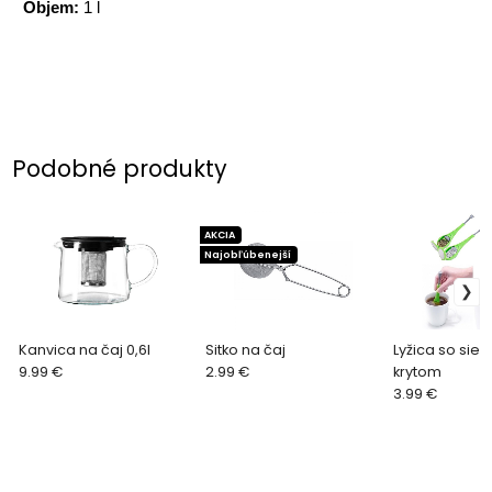
Objem:
1 l
Podobné produkty
AKCIA
Najobľúbenejší
Kanvica na čaj 0,6l
Sitko na čaj
Lyžica so sie
9.99 €
2.99 €
krytom
3.99 €