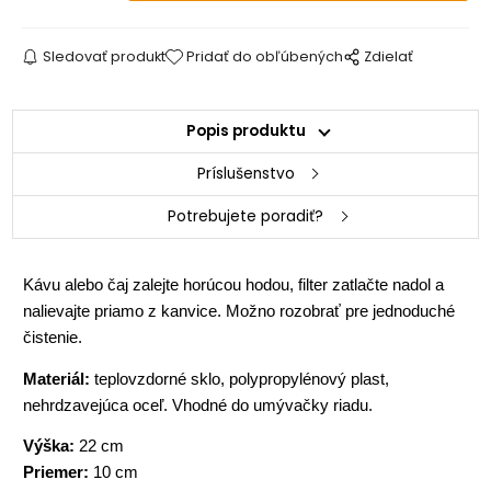
Sledovať produkt
Pridať do obľúbených
Zdielať
Popis produktu
Príslušenstvo
Potrebujete poradiť?
Kávu alebo čaj zalejte horúcou hodou, filter zatlačte nadol a
nalievajte priamo z kanvice.
Možno rozobrať pre jednoduché
čistenie.
Materiál:
teplovzdorné sklo, polypropylénový plast,
nehrdzavejúca oceľ.
Vhodné do umývačky riadu.
Výška:
22 cm
Priemer:
10 cm