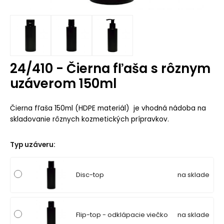
24/410 - Čierna fľaša s rôznym
uzáverom 150ml
Čierna fľaša 150ml (HDPE materiál) je vhodná nádoba na
skladovanie rôznych kozmetických prípravkov.
Typ uzáveru
:
Disc-top
na sklade
Flip-top - odklápacie viečko
na sklade