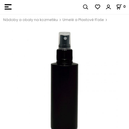
0
Nádoby a obaly na kozmetiku
Umelé a Plastové fľaše