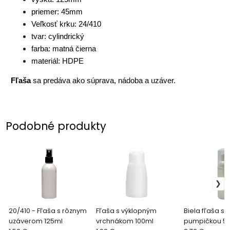
priemer: 45mm
Veľkosť krku: 24/410
tvar: cylindrický
farba: matná čierna
materiál: HDPE
Fľaša
sa predáva ako súprava, nádoba a uzáver.
Podobné produkty
20/410 - Fľaša s rôznym
Fľaša s výklopným
Biela fľaša s
uzáverom 125ml
vrchnákom 100ml
pumpičkou 5