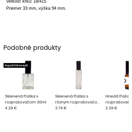
Veľkosť krku: 18/415
Priemer 33 mm, výška 94 mm.
Podobné produkty
Najobľúbenejší
Sklenená fľaška s
Sklenená fľaška s
Hnedá fľaša 
rozprašovačom 30ml
rôznym rozprašovačom
rozprašovač
4.29 €
45ml
3.79 €
2.29 €