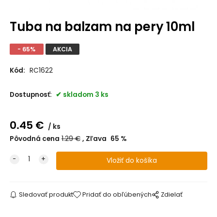
Tuba na balzam na pery 10ml
- 65%
AKCIA
Kód:
RC1622
Dostupnosť:
skladom 3 ks
0.45
€
ks
Pôvodná cena
1.29
€
Zľava
65
%
Sledovať produkt
Pridať do obľúbených
Zdielať