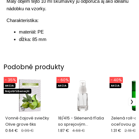
Malý objem tejto 10 ml skúmavky ju odporúča aj ako ideálnu
nádobku na vzorky.
Charakteristika:
materiál: PE
dĺžka: 85 mm
Podobné produkty
- 35%
- 60%
- 40%
AKCIA
AKCIA
AKCIA
Najobľúbenejší
Vonné čajové sviečky
18/415 - Sklenená fľaša
Zelená roll-on
Olive grove 6ks
so sprejovým
oceľovou gul
0.64 €
0.99 €
čerpadlom 50ml
1.87 €
4.68 €
vrchnákom
1.31 €
2.18 €