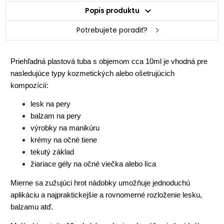
Popis produktu
Potrebujete poradiť?
Priehľadná plastová tuba s objemom cca 10ml je vhodná pre
nasledujúce typy kozmetických alebo ošetrujúcich
kompozícií:
lesk na pery
balzam na pery
výrobky na manikúru
krémy na očné tiene
tekutý základ
žiariace gély na očné viečka alebo líca
Mierne sa zužujúci hrot nádobky umožňuje jednoduchú
aplikáciu a najpraktickejšie a rovnomerné rozloženie lesku,
balzamu atď.